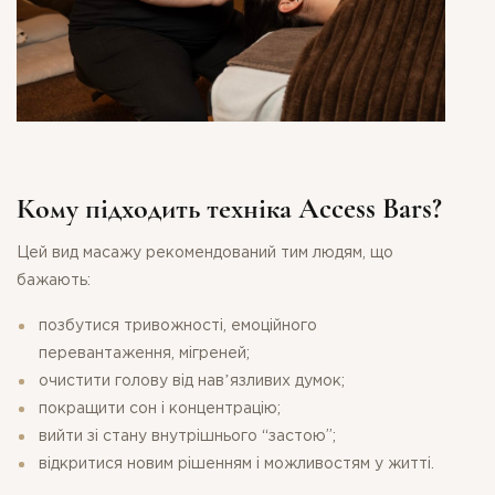
Кому підходить техніка Access Bars?
Цей вид масажу рекомендований тим людям, що
бажають:
позбутися тривожності, емоційного
перевантаження, мігреней;
очистити голову від навʼязливих думок;
покращити сон і концентрацію;
ДЯКУЄМО ЗА ВАШУ
вийти зі стану внутрішнього “застою”;
відкритися новим рішенням і можливостям у житті.