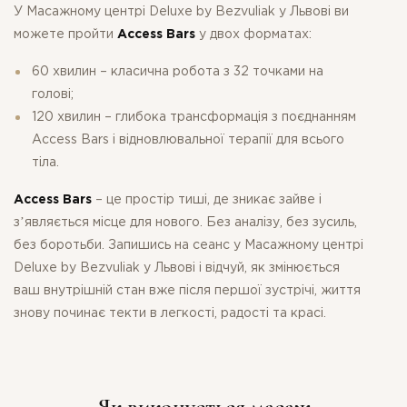
У Масажному центрі Deluxe by Bezvuliak у Львові ви
можете пройти
Access Bars
у двох форматах:
60 хвилин – класична робота з 32 точками на
голові;
120 хвилин – глибока трансформація з поєднанням
Access Bars і відновлювальної терапії для всього
тіла.
Access Bars
– це простір тиші, де зникає зайве і
зʼявляється місце для нового. Без аналізу, без зусиль,
без боротьби. Запишись на сеанс у Масажному центрі
Deluxe by Bezvuliak у Львові і відчуй, як змінюється
ваш внутрішній стан вже після першої зустрічі, життя
знову починає текти в легкості, радості та красі.
Як виконується масаж