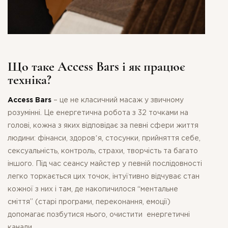
Що таке Access Bars і як працює
техніка?
Access Bars
– це не класичний масаж у звичному
розумінні. Це енергетична робота з 32 точками на
голові, кожна з яких відповідає за певні сфери життя
людини: фінанси, здоровʼя, стосунки, прийняття себе,
сексуальність, контроль, страхи, творчість та багато
іншого. Під час сеансу майстер у певній послідовності
легко торкається цих точок, інтуїтивно відчуває стан
кожної з них і там, де накопичилося “ментальне
сміття” (старі програми, переконання, емоції)
допомагає позбутися нього, очистити енергетичні
канали.