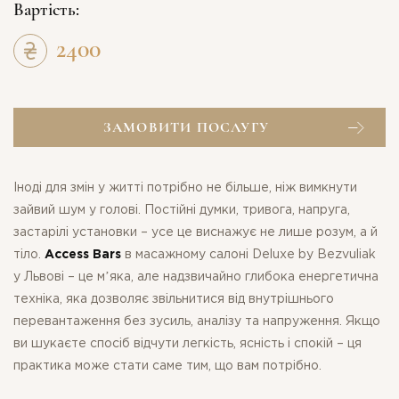
Вартість:
2400
ЗАМОВИТИ ПОСЛУГУ
Іноді для змін у житті потрібно не більше, ніж вимкнути
зайвий шум у голові. Постійні думки, тривога, напруга,
застарілі установки – усе це виснажує не лише розум, а й
тіло.
Access Bars
в масажному салоні Deluxe by Bezvuliak
у Львові – це мʼяка, але надзвичайно глибока енергетична
техніка, яка дозволяє звільнитися від внутрішнього
перевантаження без зусиль, аналізу та напруження. Якщо
ви шукаєте спосіб відчути легкість, ясність і спокій – ця
практика може стати саме тим, що вам потрібно.