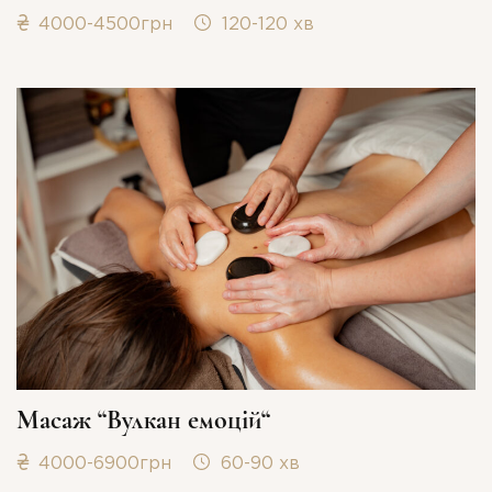
4000-4500грн
120-120 хв
Масаж “Вулкан емоцій“
4000-6900грн
60-90 хв