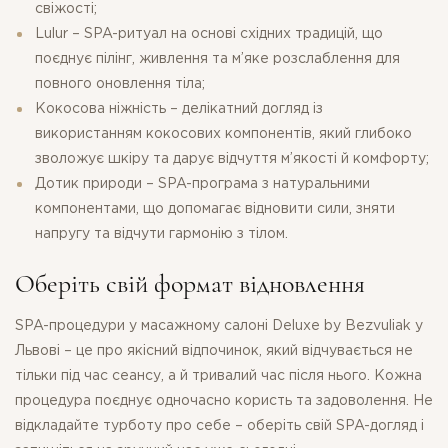
свіжості;
Lulur – SPA-ритуал на основі східних традицій, що
поєднує пілінг, живлення та м’яке розслаблення для
повного оновлення тіла;
Кокосова ніжність – делікатний догляд із
використанням кокосових компонентів, який глибоко
зволожує шкіру та дарує відчуття м’якості й комфорту;
Дотик природи – SPA-програма з натуральними
компонентами, що допомагає відновити сили, зняти
напругу та відчути гармонію з тілом.
Оберіть свій формат відновлення
SPA-процедури у масажному салоні Deluxe by Bezvuliak у
Львові – це про якісний відпочинок, який відчувається не
тільки під час сеансу, а й тривалий час після нього. Кожна
процедура поєднує одночасно користь та задоволення. Не
відкладайте турботу про себе – оберіть свій SPA-догляд і