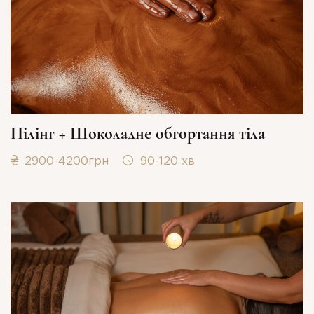
ДЯКУЄМО ЗА ВАШУ
Пілінг + Шоколадне обгортання тіла
2900-4200грн
90-120 хв
ДЕТАЛЬНІШЕ ПРО МАСАЖ