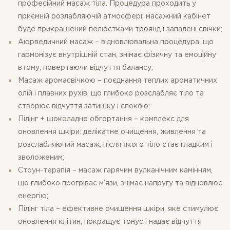
професійний масаж тіла. Процедура проходить у
приємній розлабляючій атмосфері, масажний кабінет
буде прикрашений пелюстками троянд і запалені свічки;
Аюрведичний масаж – відновлювальна процедура, що
гармонізує внутрішній стан, знімає фізичну та емоційну
втому, повертаючи відчуття балансу;
Масаж аромасвічкою – поєднання теплих ароматичних
олій і плавних рухів, що глибоко розслабляє тіло та
створює відчуття затишку і спокою;
Пілінг + шоколадне обгортання – комплекс для
оновлення шкіри: делікатне очищення, живлення та
розслабляючий масаж, після якого тіло стає гладким і
зволоженим;
Стоун-терапія – масаж гарячим вулканічним камінням,
що глибоко прогріває м’язи, знімає напругу та відновлює
енергію;
Пілінг тіла – ефективне очищення шкіри, яке стимулює
оновлення клітин, покращує тонус і надає відчуття