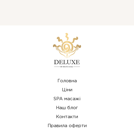
Кожен комплекс у Масажному Центрі Deluxe by
Для підтримки фізичного та емоційного балансу
Bezvuliak розроблений так, щоб забезпечити
рекомендується проходити SPA-процедури 1–2 рази
максимальне відновлення, розслаблення та догляд за
на місяць. Якщо метою є відновлення після стресу,
тілом.
інтенсивних фізичних навантажень або хронічної
втоми, майстри Масажного Центру Deluxe by
Bezvuliak можуть підібрати індивідуальний курс
процедур.
Головна
Ціни
SPA масажі
Наш блог
Контакти
Правила оферти