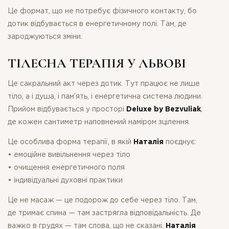
Це формат, що не потребує фізичного контакту, бо
дотик відбувається в енергетичному полі. Там, де
зароджуються зміни.
ТІЛЕСНА ТЕРАПІЯ У ЛЬВОВІ
Це сакральний акт через дотик. Тут працює не лише
тіло, а і душа, і пам’ять, і енергетична система людини.
Прийом відбувається у просторі
Deluxe by Bezvuliak
,
де кожен сантиметр наповнений наміром зцілення.
Це особлива форма терапії, в якій
Наталія
поєднує:
• емоційне вивільнення через тіло
• очищення енергетичного поля
• індивідуальні духовні практики
Це не масаж — це подорож до себе через тіло. Там,
ДЯКУЄМО ЗА ВАШУ
де тримає спина — там застрягла відповідальність. Де
важко в грудях — там слова, що не сказані.
Наталія