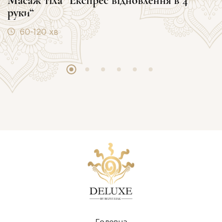
Масаж тіла “Експрес відновлення в 4
руки“
60-120 хв