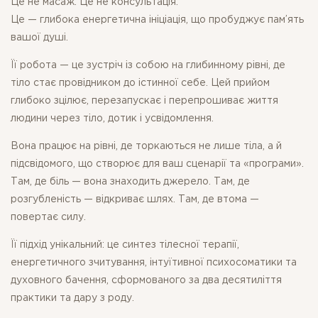
Це не масаж. Це не консультація.
Це — глибока енергетична ініціація, що пробуджує пам’ять
вашої душі.
Її робота — це зустріч із собою на глибинному рівні, де
тіло стає провідником до істинної себе. Цей прийом
глибоко зцілює, перезапускає і перепрошиває життя
людини через тіло, дотик і усвідомлення.
Вона працює на рівні, де торкаються не лише тіла, а й
підсвідомого, що створює для ваш сценарії та «програми».
Там, де біль — вона знаходить джерело. Там, де
розгубленість — відкриває шлях. Там, де втома —
повертає силу.
Її підхід унікальний: це синтез тілесної терапії,
енергетичного зчитування, інтуїтивної психосоматики та
духовного бачення, сформованого за два десятиліття
практики та дару з роду.