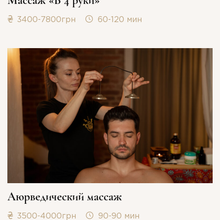
Массаж «В 4 руки»
3400-7800грн
60-120 мин
Аюрведический массаж
3500-4000грн
90-90 мин