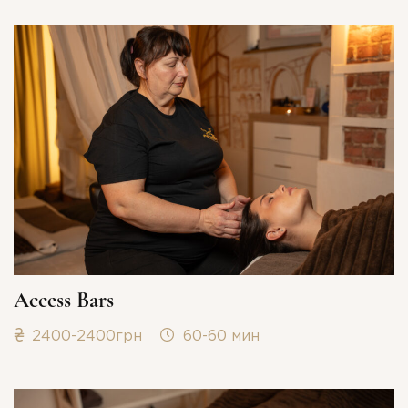
Access Bars
СПАСИБО ЗА ВАШУ
2400-2400грн
60-60 мин