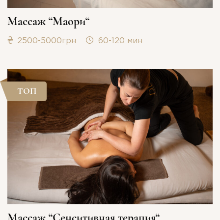
Массаж “Маори“
2500-5000грн
60-120 мин
ТОП
Массаж “Сенситивная терапия“