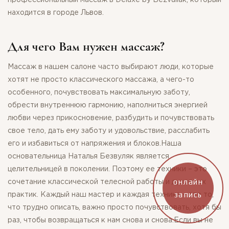
находится в городе Львов.
Для чего Вам нужен массаж?
Массаж в нашем салоне часто выбирают люди, которые
хотят не просто классического массажа, а чего-то
особенного, почувствовать максимальную заботу,
обрести внутреннюю гармонию, наполниться энергией
любви через прикосновение, разбудить и почувствовать
свое тело, дать ему заботу и удовольствие, расслабить
его и избавиться от напряжения и блоков.Наша
основательница Наталья Безвуляк является
целительницей в поколении. Поэтому ее техники – это
онлайн
сочетание классической телесной работы и духовных
запись
практик. Каждый наш мастер и каждая техника – это то,
что трудно описать, важно просто почувствовать, хотя бы
раз, чтобы возвращаться к нам снова и снова.Если вы не